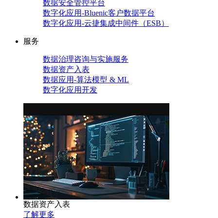
数据安全管控平台
数字化应用-Bluenic客户数据平台
数字化应用-云捷集成中间件（ESB）
服务
数据治理咨询与实施服务
数据资产入表
数据应用-算法模型 & ML
数字化应用开发
数据资产入表
了解更多