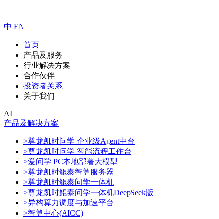
中
EN
首页
产品及服务
行业解决方案
合作伙伴
投资者关系
关于我们
AI
产品及解决方案
>尊龙凯时问学 企业级Agent中台
>尊龙凯时问学 智能流程工作台
>爱问学 PC本地部署大模型
>尊龙凯时鲲泰智算服务器
>尊龙凯时鲲泰问学一体机
>尊龙凯时鲲泰问学一体机DeepSeek版
>异构算力调度与加速平台
>智算中心(AICC)