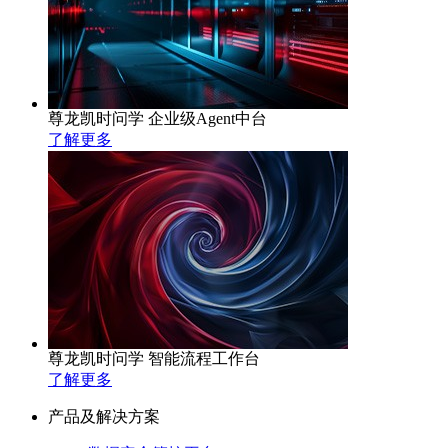
尊龙凯时问学 企业级Agent中台
了解更多
尊龙凯时问学 智能流程工作台
了解更多
产品及解决方案